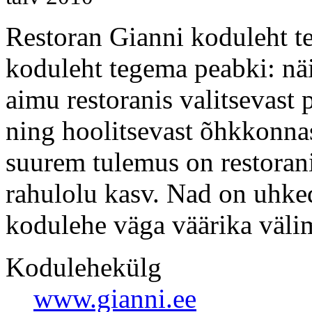
Restoran Gianni koduleht te
koduleht tegema peabki: näit
aimu restoranis valitsevast 
ning hoolitsevast õhkkonna
suurem tulemus on restorani
rahulolu kasv. Nad on uhked
kodulehe väga väärika väli
Kodulehekülg
www.gianni.ee