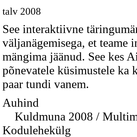
talv 2008
See interaktiivne täringumä
väljanägemisega, et teame i
mängima jäänud. See kes Air
põnevatele küsimustele ka
paar tundi vanem.
Auhind
Kuldmuna 2008 / Multi
Kodulehekülg